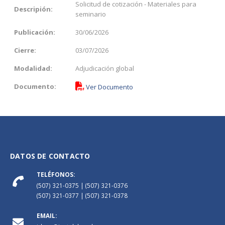
Solicitud de cotización - Materiales para
Descripión:
seminario
Publicación:
30/06/2026
Cierre:
03/07/2026
Modalidad:
Adjudicación global
Documento:
Ver Documento
DATOS DE CONTACTO
TELÉFONOS:
(507) 321-0375 | (507) 321-0376
(507) 321-0377 | (507) 321-0378
EMAIL: